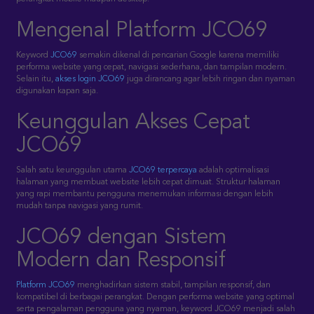
Mengenal Platform JCO69
Keyword
JCO69
semakin dikenal di pencarian Google karena memiliki
performa website yang cepat, navigasi sederhana, dan tampilan modern.
Selain itu,
akses login JCO69
juga dirancang agar lebih ringan dan nyaman
digunakan kapan saja.
Keunggulan Akses Cepat
JCO69
Salah satu keunggulan utama
JCO69 terpercaya
adalah optimalisasi
halaman yang membuat website lebih cepat dimuat. Struktur halaman
yang rapi membantu pengguna menemukan informasi dengan lebih
mudah tanpa navigasi yang rumit.
JCO69 dengan Sistem
Modern dan Responsif
Platform JCO69
menghadirkan sistem stabil, tampilan responsif, dan
kompatibel di berbagai perangkat. Dengan performa website yang optimal
serta pengalaman pengguna yang nyaman, keyword JCO69 menjadi salah