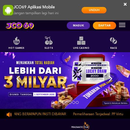
×
JCO69 Aplikasi Mobile
UNDUH
Jangan tampilkan lagi hari ini
MASUK
DAFTAR
HOT GAMES
SLOTS
LIVE CASINO
RACE
.. MENANG BERAPAPUN PASTI DIBAYAR
Pemeliharaan Terjadwal: PP Virtual Sp