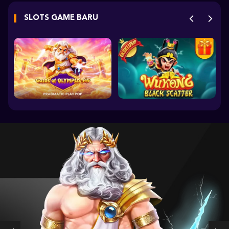
SLOTS GAME BARU
Mahjong Wins 3 – Black Scatter
k****i
IDR
6,060,000.00
Gates of Olympus Super Scatter
tet****u
IDR
4,310,700.00
Gates of Olympus Super Scatter
z***x
IDR
2,314,500.00
Mahjong Wins 3 – Black Scatter
k****i
IDR
2,240,000.00
Fortune of Olympus
hep****i