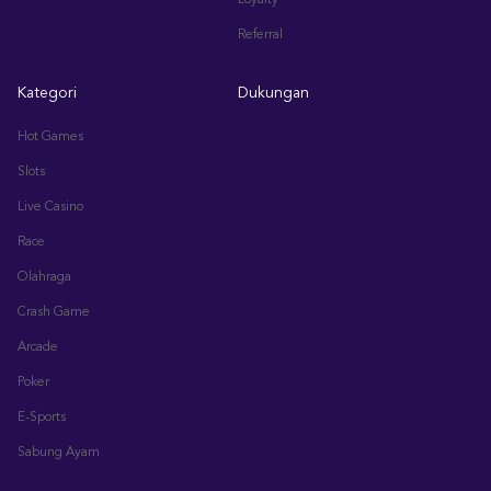
Referral
Kategori
Dukungan
Hot Games
Slots
Live Casino
Race
Olahraga
Crash Game
Arcade
Poker
E-Sports
Sabung Ayam