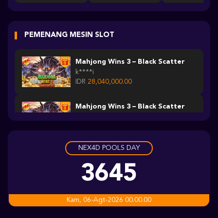
PEMENANG MESIN SLOT
Mahjong Wins 3 – Black Scatter
k****i
IDR
28,040,000.00
Mahjong Wins 3 – Black Scatter
k****i
IDR
6,540,000.00
NEX4D POOLS DAY
Mahjong Wins 3 – Black Scatter
jo****9
3645
IDR
6,523,000.00
Mahjong Wins 3 – Black Scatter
Kam, 06-Agt-2026 00.00.00
k****i
IDR
6,365,000.00