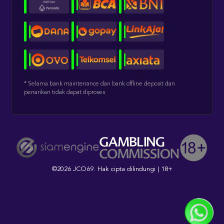
* Selama bank maintenance dan bank offline deposit dan
penarikan tidak dapat diproses
©2026 JCO69. Hak cipta dilindungi | 18+