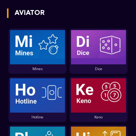
AVIATOR
Mines
Dice
Hotline
Keno