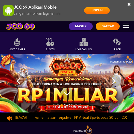
×
JCO69 Aplikasi Mobile
UNDUH
Jangan tampilkan lagi hari ini
MASUK
DAFTAR
HOT GAMES
SLOTS
LIVE CASINO
RACE
STI DIBAYAR
Pemeliharaan Terjadwal: PP Virtual Sports pada 30-Jun-2026 dar