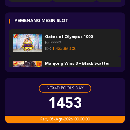
PEMENANG MESIN SLOT
Gates of Olympus 1000
haf****7
IDR
1,435,860.00
Mahjong Wins 3 – Black Scatter
hend****9
IDR
1,366,200.00
NEX4D POOLS DAY
Gates of Olympus 1000
haf****7
1453
IDR
1,214,280.00
Starlight Princess Super Scatter
Rab, 05-Agt-2026 00.00.00
be****6
IDR
1,186,200.00