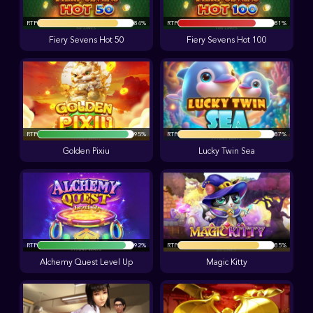
RTP
84%
RTP
81%
Fiery Sevens Hot 50
Fiery Sevens Hot 100
RTP
95%
RTP
87%
Golden Pixiu
Lucky Twin Sea
RTP
92%
RTP
85%
Alchemy Quest Level Up
Magic Kitty