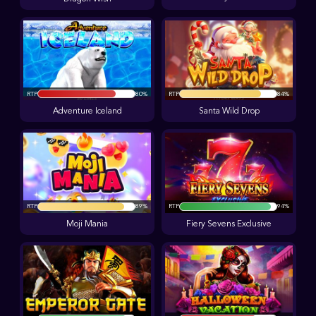
RTP
80%
RTP
84%
Adventure Iceland
Santa Wild Drop
RTP
89%
RTP
94%
Moji Mania
Fiery Sevens Exclusive