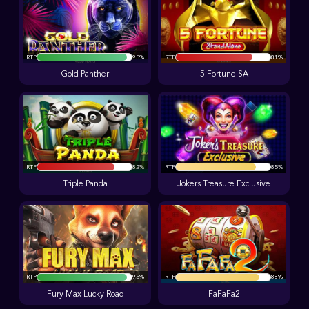
RTP
95%
RTP
81%
Gold Panther
5 Fortune SA
RTP
82%
RTP
85%
Triple Panda
Jokers Treasure Exclusive
RTP
95%
RTP
88%
Fury Max Lucky Road
FaFaFa2