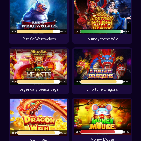
RTP
84%
RTP
94%
Rise Of Werewolves
Journey to the Wild
RTP
87%
RTP
85%
Legendary Beasts Saga
5 Fortune Dragons
RTP
81%
RTP
89%
Money Mouse
Dragon Wish