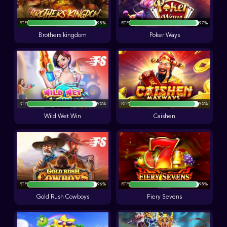
RTP
98%
RTP
97%
Brothers kingdom
Poker Ways
RTP
95%
RTP
95%
Wild Wet Win
Caishen
RTP
96%
RTP
98%
Gold Rush Cowboys
Fiery Sevens