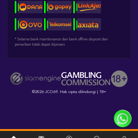
* Selama bank maintenance dan bank offline deposit dan
penarikan tidak dapat diproses
©2026 JCO69. Hak cipta dilindungi | 18+