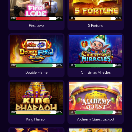
RTP
83%
RTP
89%
First Love
5 Fortune
RTP
91%
RTP
94%
Double Flame
Christmas Miracles
RTP
86%
RTP
94%
King Pharaoh
Alchemy Quest Jackpot