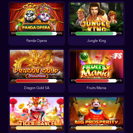
RTP
90%
RTP
93%
Panda Opera
Jungle King
RTP
80%
RTP
81%
Dragon Gold SA
Fruits Mania
RTP
86%
RTP
89%