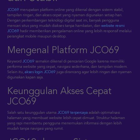
JCO69
merupakan platform online yang dikenal dengan sistem stabil,
tampilan ringan, dan akses cepat yang nyaman digunakan setiap hari.
Dengan perkembangan teknologi digital saat ini, banyak pengguna
mencari situs yang mudah diakses tanpa hambatan, dan
website resmi
JCO69
hadir memberikan pengalaman online yang lebih responsif melalui
perangkat mobile maupun desktop.
Mengenal Platform JCO69
Keyword
JCO69
semakin dikenal di pencarian Google karena memiliki
performa website yang cepat, navigasi sederhana, dan tampilan modern.
Selain itu,
akses login JCO69
juga dirancang agar lebih ringan dan nyaman
digunakan kapan saja.
Keunggulan Akses Cepat
JCO69
Salah satu keunggulan utama
JCO69 terpercaya
adalah optimalisasi
halaman yang membuat website lebih cepat dimuat. Struktur halaman
yang rapi membantu pengguna menemukan informasi dengan lebih
mudah tanpa navigasi yang rumit.