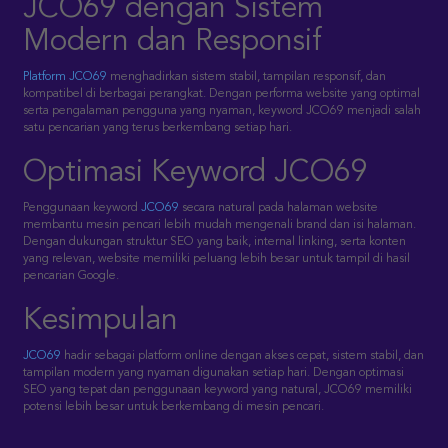
JCO69 dengan Sistem
Modern dan Responsif
Platform JCO69
menghadirkan sistem stabil, tampilan responsif, dan
kompatibel di berbagai perangkat. Dengan performa website yang optimal
serta pengalaman pengguna yang nyaman, keyword JCO69 menjadi salah
satu pencarian yang terus berkembang setiap hari.
Optimasi Keyword JCO69
Penggunaan keyword
JCO69
secara natural pada halaman website
membantu mesin pencari lebih mudah mengenali brand dan isi halaman.
Dengan dukungan struktur SEO yang baik, internal linking, serta konten
yang relevan, website memiliki peluang lebih besar untuk tampil di hasil
pencarian Google.
Kesimpulan
JCO69
hadir sebagai platform online dengan akses cepat, sistem stabil, dan
tampilan modern yang nyaman digunakan setiap hari. Dengan optimasi
SEO yang tepat dan penggunaan keyword yang natural, JCO69 memiliki
potensi lebih besar untuk berkembang di mesin pencari.