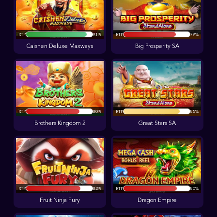
RTP
91%
RTP
79%
Caishen Deluxe Maxways
Big Prosperity SA
RTP
80%
RTP
85%
Brothers Kingdom 2
Great Stars SA
RTP
82%
RTP
80%
Fruit Ninja Fury
Dragon Empire