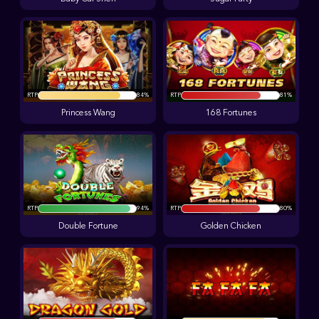
RTP
84%
RTP
81%
Princess Wang
168 Fortunes
RTP
94%
RTP
80%
Double Fortune
Golden Chicken