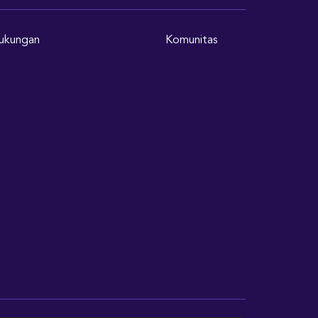
ukungan
Komunitas