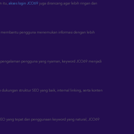
n itu,
akses login JCO69
juga dirancang agar lebih ringan dan
rapi membantu pengguna menemukan informasi dengan lebih
serta pengalaman pengguna yang nyaman, keyword JCO69 menjadi
kungan struktur SEO yang baik, internal linking, serta konten
si SEO yang tepat dan penggunaan keyword yang natural, JCO69