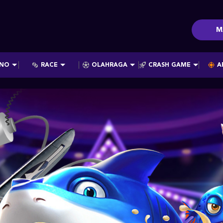
M
INO
RACE
OLAHRAGA
CRASH GAME
A