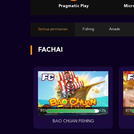
Pragmatic Play
Micr
Semua permainan
Fishing
Arcade
FACHAI
RTP
93%
RTP
BAO CHUAN FISHING