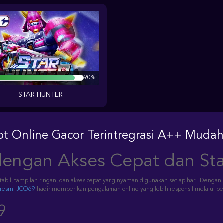
90%
STAR HUNTER
lot Online Gacor Terintregrasi A++ Muda
dengan Akses Cepat dan Sta
abil, tampilan ringan, dan akses cepat yang nyaman digunakan setiap hari. Dengan 
 resmi JCO69
hadir memberikan pengalaman online yang lebih responsif melalui p
9