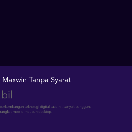
h Maxwin Tanpa Syarat
bil
perkembangan teknologi digital saat ini, banyak pengguna
erangkat mobile maupun desktop.