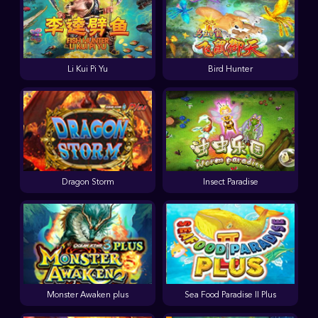
Li Kui Pi Yu
Bird Hunter
Dragon Storm
Insect Paradise
Monster Awaken plus
Sea Food Paradise II Plus