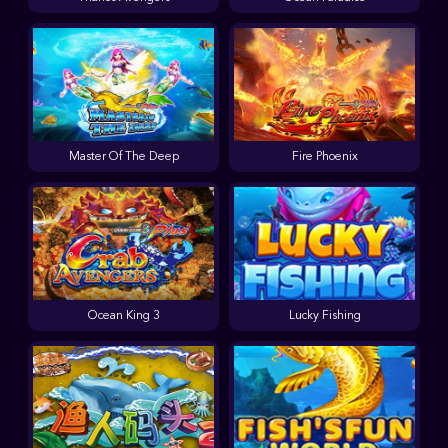
Master Of The Deep
Fire Phoenix
Ocean King 3
Lucky Fishing