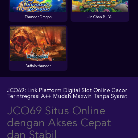
Thunder Dragon
Jin Chan Bu Yu
Buffalo thunder
JCO69: Link Platform Digital Slot Online Gacor
Terintregrasi A++ Mudah Maxwin Tanpa Syarat
JCO69 Situs Online
dengan Akses Cepat
dan Stabil