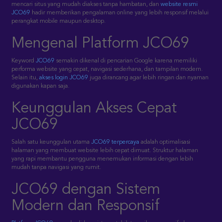
mencari situs yang mudah diakses tanpa hambatan, dan
website resmi
JCO69
hadir memberikan pengalaman online yang lebih responsif melalui
perangkat mobile maupun desktop.
Mengenal Platform JCO69
Keyword
JCO69
semakin dikenal di pencarian Google karena memiliki
performa website yang cepat, navigasi sederhana, dan tampilan modern.
Selain itu,
akses login JCO69
juga dirancang agar lebih ringan dan nyaman
digunakan kapan saja.
Keunggulan Akses Cepat
JCO69
Salah satu keunggulan utama
JCO69 terpercaya
adalah optimalisasi
halaman yang membuat website lebih cepat dimuat. Struktur halaman
yang rapi membantu pengguna menemukan informasi dengan lebih
mudah tanpa navigasi yang rumit.
JCO69 dengan Sistem
Modern dan Responsif