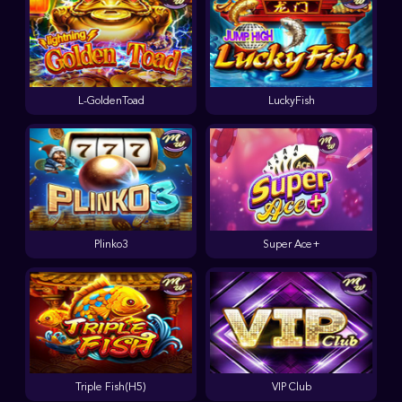
L-GoldenToad
LuckyFish
Plinko3
Super Ace+
Triple Fish(H5)
VIP Club