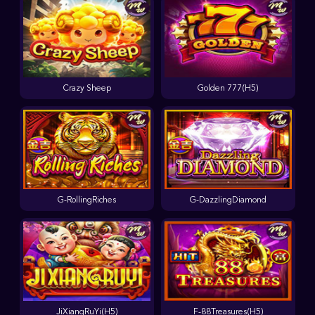
Crazy Sheep
Golden 777(H5)
G-RollingRiches
G-DazzlingDiamond
JiXiangRuYi(H5)
F-88Treasures(H5)