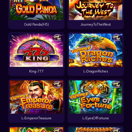
Gold Panda(H5)
JourneyToTheWest
King-777
L-DragonRiches
L-EmperorTreasure
L-EyesOfFortune