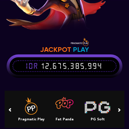
JACKPOT
PLAY
IDR
12,675,388,296
Pragmatic Play
Fat Panda
PG Soft
Slot