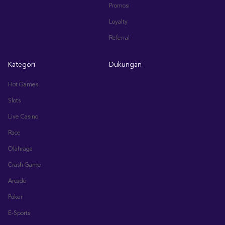
Promosi
Loyalty
Referral
Kategori
Dukungan
Hot Games
Slots
Live Casino
Race
Olahraga
Crash Game
Arcade
Poker
E-Sports