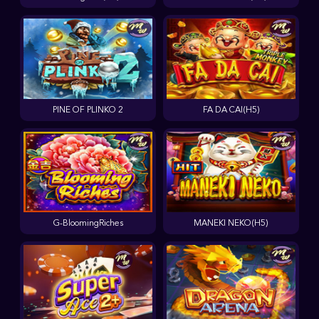
PINE OF PLINKO 2
FA DA CAI(H5)
G-BloomingRiches
MANEKI NEKO(H5)