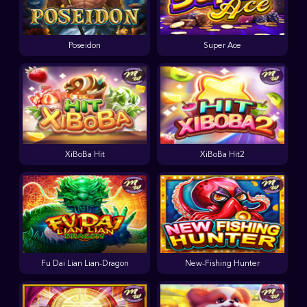
Poseidon
Super Ace
XiBoBa Hit
XiBoBa Hit2
Fu Dai Lian Lian-Dragon
New-Fishing Hunter