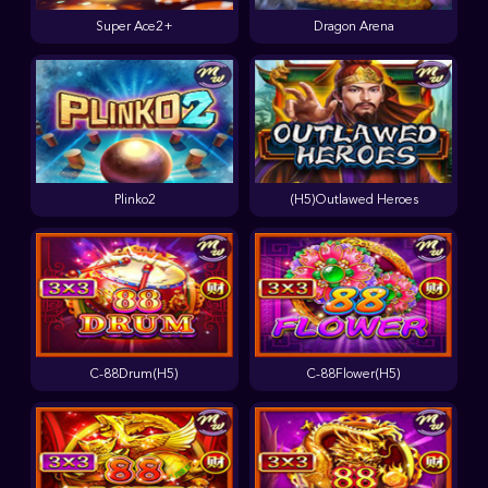
Super Ace2+
Dragon Arena
Plinko2
(H5)Outlawed Heroes
C-88Drum(H5)
C-88Flower(H5)