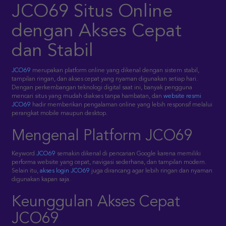
JCO69 Situs Online
dengan Akses Cepat
dan Stabil
JCO69
merupakan platform online yang dikenal dengan sistem stabil,
tampilan ringan, dan akses cepat yang nyaman digunakan setiap hari.
Dengan perkembangan teknologi digital saat ini, banyak pengguna
mencari situs yang mudah diakses tanpa hambatan, dan
website resmi
JCO69
hadir memberikan pengalaman online yang lebih responsif melalui
perangkat mobile maupun desktop.
Mengenal Platform JCO69
Keyword
JCO69
semakin dikenal di pencarian Google karena memiliki
performa website yang cepat, navigasi sederhana, dan tampilan modern.
Selain itu,
akses login JCO69
juga dirancang agar lebih ringan dan nyaman
digunakan kapan saja.
Keunggulan Akses Cepat
JCO69