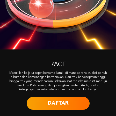
RACE
Masukilah ke jalur cepat bersama kami - di mana adrenalin, aksi-penuh
hiburan dan kemenangan bertabrakan! Dari trek berkecepatan tinggi
hingga trek yang mendebarkan, saksikan saat mereka melesat menuju
garis finis. Pilih pesaing dan pasangkan taruhan Anda, rasakan
ketegangannya setiap detik - dan menangkan lombanya!
DAFTAR