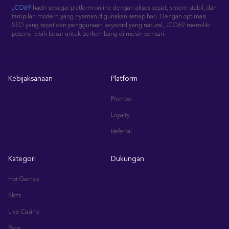
JCO69
hadir sebagai platform online dengan akses cepat, sistem stabil, dan
tampilan modern yang nyaman digunakan setiap hari. Dengan optimasi
SEO yang tepat dan penggunaan keyword yang natural, JCO69 memiliki
potensi lebih besar untuk berkembang di mesin pencari.
Kebijaksanaan
Platform
Promosi
Loyalty
Referral
Kategori
Dukungan
Hot Games
Slots
Live Casino
Race