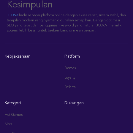
Kesimpulan
JCO69
hadir sebagai platform online dengan akses cepat, sistem stabil, dan
tampilan modern yang nyaman digunakan setiap hari. Dengan optimasi
SEO yang tepat dan penggunaan keyword yang natural, JCO69 memiliki
potensi lebih besar untuk berkembang di mesin pencari.
Kebijaksanaan
Platform
Promosi
Loyalty
Referral
Kategori
Dukungan
Hot Games
Slots