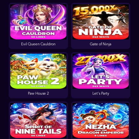
Evil Queen Cauldron
Gate of Ninja
Paw House 2
Let's Party