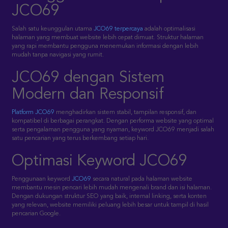
JCO69
Salah satu keunggulan utama
JCO69 terpercaya
adalah optimalisasi
halaman yang membuat website lebih cepat dimuat. Struktur halaman
yang rapi membantu pengguna menemukan informasi dengan lebih
mudah tanpa navigasi yang rumit.
JCO69 dengan Sistem
Modern dan Responsif
Platform JCO69
menghadirkan sistem stabil, tampilan responsif, dan
kompatibel di berbagai perangkat. Dengan performa website yang optimal
serta pengalaman pengguna yang nyaman, keyword JCO69 menjadi salah
satu pencarian yang terus berkembang setiap hari.
Optimasi Keyword JCO69
Penggunaan keyword
JCO69
secara natural pada halaman website
membantu mesin pencari lebih mudah mengenali brand dan isi halaman.
Dengan dukungan struktur SEO yang baik, internal linking, serta konten
yang relevan, website memiliki peluang lebih besar untuk tampil di hasil
pencarian Google.