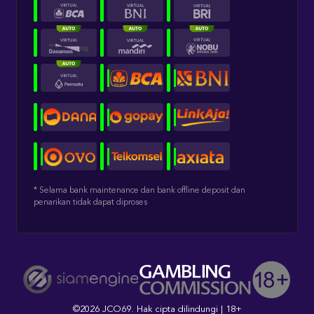
* Selama bank maintenance dan bank offline deposit dan
penarikan tidak dapat diproses
©2026 JCO69. Hak cipta dilindungi | 18+