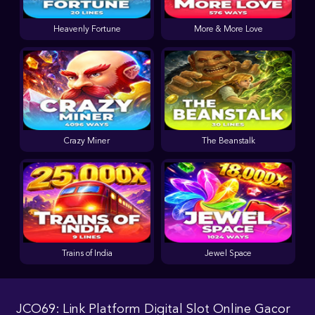
Heavenly Fortune
More & More Love
Crazy Miner
The Beanstalk
Trains of India
Jewel Space
JCO69: Link Platform Digital Slot Online Gacor